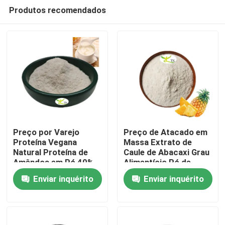
Produtos recomendados
Preço por Varejo
Preço de Atacado em
Proteína Vegana
Massa Extrato de
Natural Proteína de
Caule de Abacaxi Grau
Para casa
Amêndoa em Pó 40%
Alimentício Pó de
50% 60%
Enzima Bromelaína
Enviar inquérito
Enviar inquérito
1200/2400 GDU
Produtos
Sobre nós