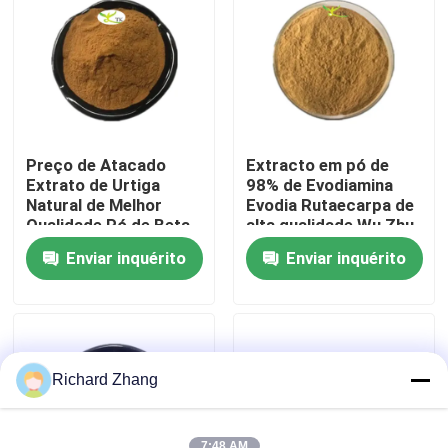
Visita à fábrica
Controle de qualidade
Preço de Atacado
Extracto em pó de
Contacte-nos
Extrato de Urtiga
98% de Evodiamina
Natural de Melhor
Evodia Rutaecarpa de
Qualidade Pó de Beta-
alta qualidade Wu Zhu
sitosterol a 0,4%
Yu
Solicite um orçamento
Enviar inquérito
Enviar inquérito
Extrato vegetal em pó
Pó super do alimento
Richard Zhang
Matérias primas cosméticas
7:48 AM