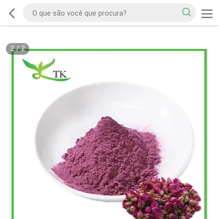
2
/
2