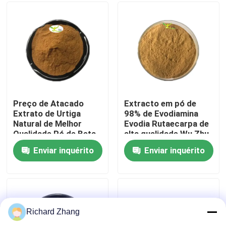
Visita à fábrica
Controle de qualidade
Contacte-nos
Preço de Atacado
Extracto em pó de
Extrato de Urtiga
98% de Evodiamina
Natural de Melhor
Evodia Rutaecarpa de
Solicite um orçamento
Qualidade Pó de Beta-
alta qualidade Wu Zhu
sitosterol a 0,4%
Yu
Enviar inquérito
Enviar inquérito
Extrato vegetal em pó
Pó super do alimento
Richard Zhang
Matérias primas cosméticas