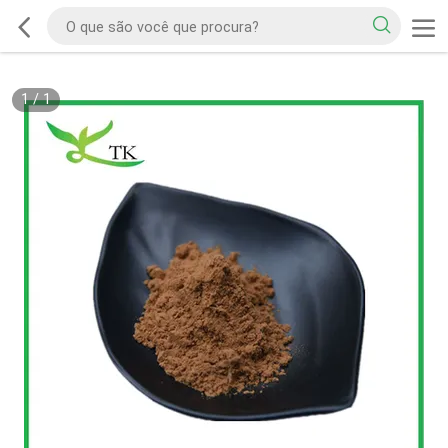
1
/
1