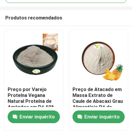
Produtos recomendados
Preço por Varejo
Preço de Atacado em
Para casa
Proteína Vegana
Massa Extrato de
Natural Proteína de
Caule de Abacaxi Grau
Amêndoa em Pó 40%
Alimentício Pó de
Produtos
50% 60%
Enzima Bromelaína
Enviar inquérito
Enviar inquérito
1200/2400 GDU
Sobre nós