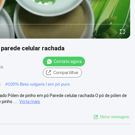
 parede celular rachada
Contato agora
es
Compartilhar
ó
#
100% Beta vulgaris l em pó puro
rado Pólen de pinho em pó Parede celular rachada O pó de pólen de
nho .....
Vista mais
Deixe mensagem.