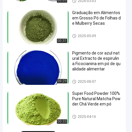
00:03
2026-03-03
Graduação em Alimentos
em Grosso Pó de Folhas d
e Mulberry Secas
Pó super do alimento
2025-05-09
00:31
Pigmento de cor azul nat
ural Extracto de espirulin
a Ficocianina em pó de qu
alidade alimentar
Pó super do alimento
00:29
2025-08-07
Super Food Powder 100%
Pure Natural Matcha Pow
der Chá Verde em pó
Pó super do alimento
2025-04-16
00:33