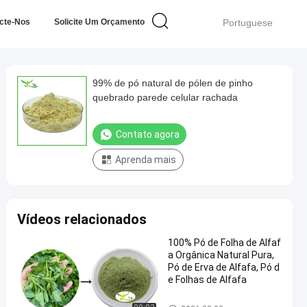
cte-Nos
Solicite Um Orçamento
Portuguese
99% de pó natural de pólen de pinho
quebrado parede celular rachada
Contato agora
Aprenda mais
Vídeos relacionados
100% Pó de Folha de Alfaf
a Orgânica Natural Pura,
Pó de Erva de Alfafa, Pó d
e Folhas de Alfafa
Pó super do alimento