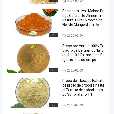
00:03
2026-03-02
Portagem Livre Melhor Pr
eço Colorante Alimentar
Natural Pura Extracto de
Flor de Marigold em Pó
Extrato vegetal em pó
00:03
2026-02-09
Preço por Varejo 100% Ex
tracto de Bergamot Natu
ral 4:1 10:1 Extracto de Be
rgamot Citrus em pó
Extrato vegetal em pó
00:03
2026-02-03
Preço de atacado Extrato
de broto de brócolis natur
al Extrato de brócolis em
pó Sulforafano 1%
Extrato vegetal em pó
00:03
2026-02-03