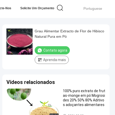
cte-Nos
Solicite Um Orçamento
Portuguese
Grau Alimentar Extracto de Flor de Hibisco
Natural Pura em Pó
Contato agora
Aprenda mais
Vídeos relacionados
100% puro extrato de frut
as-monge em pó Mogrosi
des 20% 50% 80% Aditivo
s adoçantes alimentares
Extrato vegetal em pó